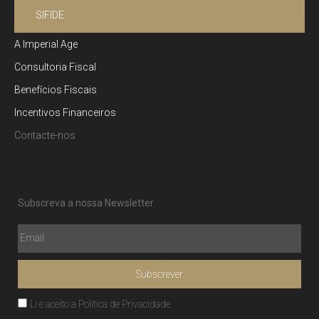
SIFIDE
A Imperial Age
Consultoria Fiscal
Benefícios Fiscais
Incentivos Financeiros
Contacte-nos
Subscreva a nossa Newsletter
Subscrever
Li e aceito a
Política de Privacidade
.